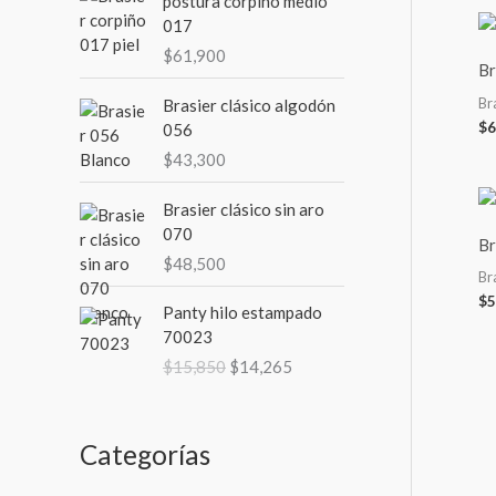
postura corpiño medio
017
m
m
$
61,900
o
o
Br
Br
Brasier clásico algodón
$
6
056
$
43,300
Brasier clásico sin aro
070
Br
$
48,500
Br
E
E
$
5
Panty hilo estampado
l
l
70023
p
p
$
15,850
$
14,265
r
r
e
e
c
c
i
i
Categorías
o
o