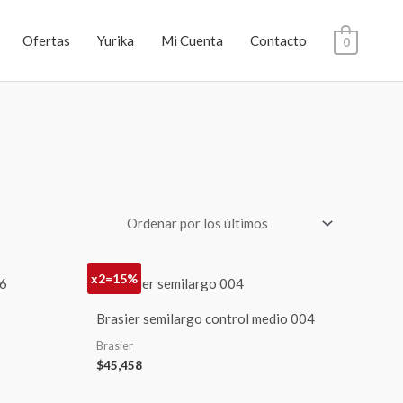
Ofertas
Yurika
Mi Cuenta
Contacto
0
x2=15%
Brasier semilargo control medio 004
Brasier
$
45,458