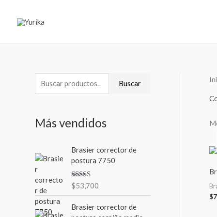
Ir
al
contenido
In
B
P
P
Buscar
u
r
r
Co
s
e
e
Más vendidos
Mo
c
c
c
a
i
i
Brasier corrector de
r
o
o
postura 7750
p
m
m
Br
o
Valorad
$
53,700
í
á
Br
o en
r
$
7
3.00
de
n
x
5
Brasier corrector de
:
i
i