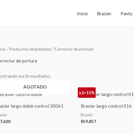
Inicio
Brasier
Panty
Ordenado
icio
/ Productos etiquetados “Corrector de portura”
por
los
últimos
rrector de portura
strando los 8 resultados
AGOTADO
x2=15%
asier largo doble control 30061
Brasier largo control 016
asier
Brasier
7,600
$
59,857