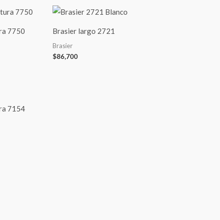
ura 7750
Brasier largo 2721
Brasier
$
86,700
ura 7154