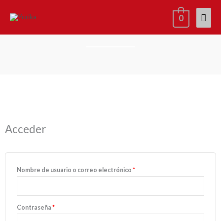
Ir
Men
0
al
Mi cuenta
contenido
princ
Obligatorio
Obligatorio
Obligatorio
Obligatorio
Acceder
Nombre de usuario o correo electrónico
*
Contraseña
*