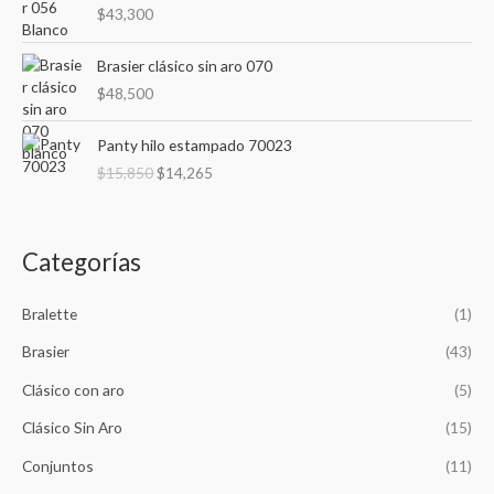
o
o
$
43,300
Brasier clásico sin aro 070
$
48,500
E
E
Panty hilo estampado 70023
l
l
$
15,850
$
14,265
p
p
r
r
e
e
c
c
Categorías
i
i
o
o
o
a
Bralette
(1)
r
c
Brasier
(43)
i
t
g
u
Clásico con aro
(5)
i
a
n
l
Clásico Sin Aro
(15)
a
e
Conjuntos
(11)
l
s
e
: