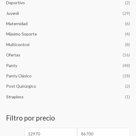
Deportivo
(2)
r
$
a
1
Juvenil
(29)
:
4
$
,
Maternidad
(6)
1
2
Máximo Soporte
(4)
5
6
,
5
Multicontrol
(8)
8
.
5
Ofertas
(16)
0
.
Panty
(48)
Panty Clásico
(18)
Post Quirúrgico
(2)
Strapless
(1)
Filtro por precio