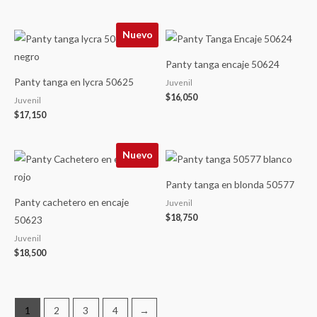
Nuevo
Panty tanga encaje 50624
Panty tanga en lycra 50625
Juvenil
$
16,050
Juvenil
$
17,150
Nuevo
Panty tanga en blonda 50577
Panty cachetero en encaje
Juvenil
$
18,750
50623
Juvenil
$
18,500
1
2
3
4
→