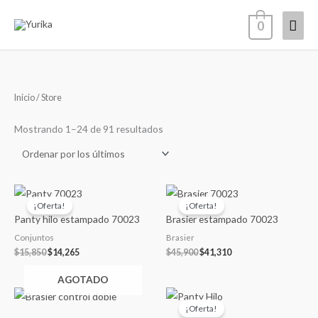
Ir
Men
0
al
contenido
princ
Ordenado
Inicio
/ Store
por
los
últimos
Mostrando 1–24 de 91 resultados
El
El
El
El
precio
precio
precio
precio
¡Oferta!
¡Oferta!
original
actual
original
actual
Panty hilo estampado 70023
Brasier estampado 70023
era:
es:
era:
es:
$15,850.
$14,265.
$45,900.
$41,310.
Conjuntos
Brasier
$
15,850
$
14,265
$
45,900
$
41,310
AGOTADO
El
El
precio
precio
¡Oferta!
original
actual