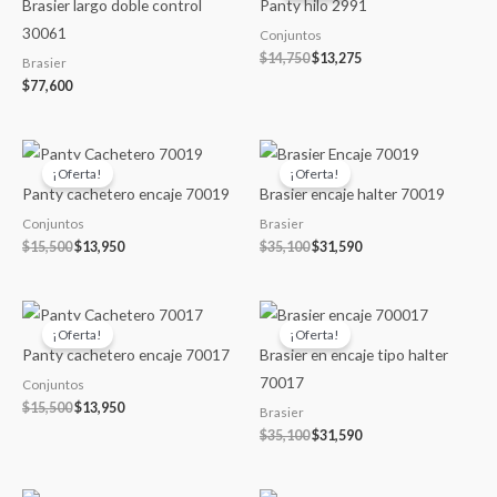
Brasier largo doble control
Panty hilo 2991
era:
es:
$14,750.
$13,275.
30061
Conjuntos
$
14,750
$
13,275
Brasier
$
77,600
El
El
El
El
precio
precio
precio
precio
¡Oferta!
¡Oferta!
original
actual
original
actual
Panty cachetero encaje 70019
Brasier encaje halter 70019
era:
es:
era:
es:
$15,500.
$13,950.
$35,100.
$31,590.
Conjuntos
Brasier
$
15,500
$
13,950
$
35,100
$
31,590
El
El
El
El
precio
precio
precio
precio
¡Oferta!
¡Oferta!
original
actual
original
actual
Panty cachetero encaje 70017
Brasier en encaje tipo halter
era:
es:
era:
es:
$15,500.
$13,950.
$35,100.
$31,590.
70017
Conjuntos
$
15,500
$
13,950
Brasier
$
35,100
$
31,590