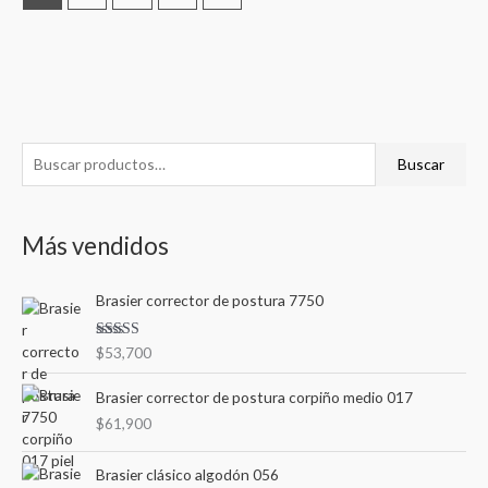
B
P
P
Buscar
u
r
r
s
e
e
Más vendidos
c
c
c
a
i
i
Brasier corrector de postura 7750
r
o
o
p
m
m
Valorad
$
53,700
o
o en
í
á
3.00
de
r
5
Brasier corrector de postura corpiño medio 017
n
x
:
$
61,900
i
i
m
m
Brasier clásico algodón 056