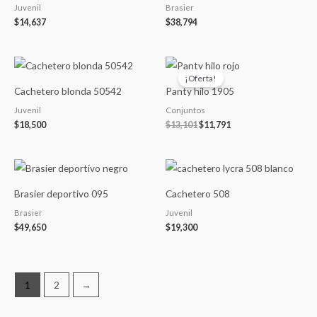
Juvenil
Brasier
$
14,637
$
38,794
El
El
precio
precio
¡Oferta!
original
actual
Cachetero blonda 50542
Panty hilo 1905
era:
es:
$13,101.
$11,791.
Juvenil
Conjuntos
$
18,500
$
13,101
$
11,791
Brasier deportivo 095
Cachetero 508
Brasier
Juvenil
$
49,650
$
19,300
1
2
→