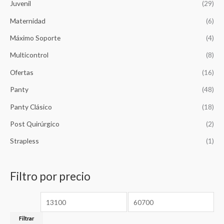
Juvenil
(29)
:
4
$
,
Maternidad
(6)
1
2
Máximo Soporte
(4)
5
6
,
5
Multicontrol
(8)
8
.
5
Ofertas
(16)
0
.
Panty
(48)
Panty Clásico
(18)
Post Quirúrgico
(2)
Strapless
(1)
Filtro por precio
Filtrar