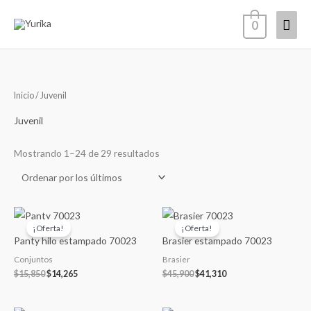
Ir
Men
0
al
contenido
princ
Ordenado
Inicio
/ Juvenil
por
los
últimos
Juvenil
Mostrando 1–24 de 29 resultados
El
El
El
El
precio
precio
precio
precio
¡Oferta!
¡Oferta!
original
actual
original
actual
Panty hilo estampado 70023
Brasier estampado 70023
era:
es:
era:
es:
$15,850.
$14,265.
$45,900.
$41,310.
Conjuntos
Brasier
$
15,850
$
14,265
$
45,900
$
41,310