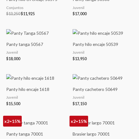
era:
es:
$13,250.
$11,925.
Conjuntos
Juvenil
$
13,250
$
11,925
$
17,000
Panty tanga 50567
Panty hilo encaje 50539
Juvenil
Juvenil
$
18,000
$
13,950
Panty hilo encaje 1618
Panty cachetero 50649
Juvenil
Juvenil
$
15,500
$
17,150
x2=15%
x2=15%
Panty tanga 70001
Brasier largo 70001