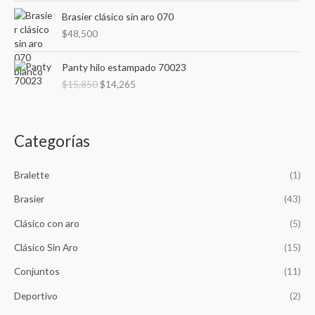
Brasier clásico sin aro 070
$
48,500
E
E
Panty hilo estampado 70023
l
l
$
15,850
$
14,265
p
p
r
r
e
e
c
c
Categorías
i
i
o
o
o
a
Bralette
(1)
r
c
Brasier
(43)
i
t
g
u
Clásico con aro
(5)
i
a
n
l
Clásico Sin Aro
(15)
a
e
Conjuntos
(11)
l
s
e
:
Deportivo
(2)
r
$
a
1