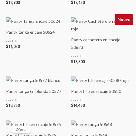
$
18,900
$
17,150
Nuevo
Panty tanga encaje 50624
Panty cachetero en encaje
Juvenil
$
16,050
50623
Juvenil
$
18,500
Panty tanga en blonda 50577
Panty hilo en encaje 50580
Juvenil
Juvenil
$
18,750
$
14,450
El
El
precio
precio
¡Oferta!
original
actual
Panty hilo en encaje 50575
Panty tanga 50568