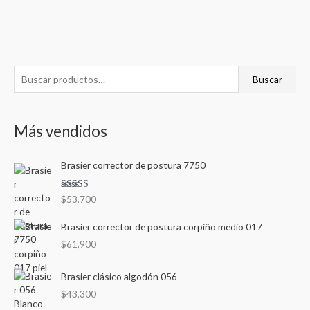
B
P
P
Buscar
u
r
r
s
e
e
Más vendidos
c
c
c
a
i
i
Brasier corrector de postura 7750
r
o
o
p
m
m
Valorad
$
53,700
o
o en
í
á
3.00
de
r
5
Brasier corrector de postura corpiño medio 017
n
x
:
$
61,900
i
i
m
m
Brasier clásico algodón 056
o
o
$
43,300