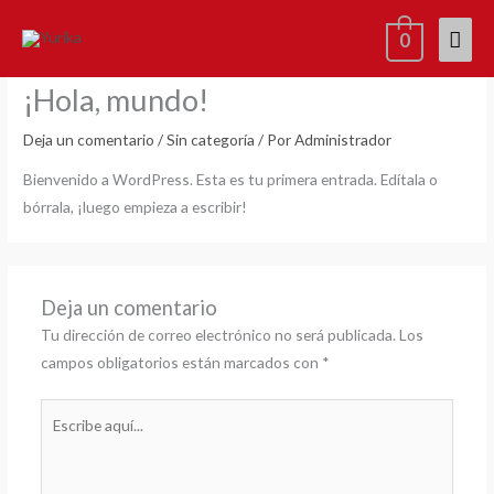
Ir
Men
0
al
contenido
princ
¡Hola, mundo!
Deja un comentario
/
Sin categoría
/ Por
Administrador
Bienvenido a WordPress. Esta es tu primera entrada. Edítala o
bórrala, ¡luego empieza a escribir!
Deja un comentario
Tu dirección de correo electrónico no será publicada.
Los
campos obligatorios están marcados con
*
Escribe
aquí...