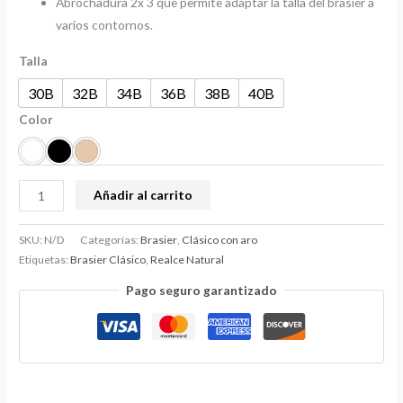
Abrochadura 2x 3 que permite adaptar la talla del brasier a
varios contornos.
Talla
30B
32B
34B
36B
38B
40B
Color
Añadir al carrito
SKU:
N/D
Categorías:
Brasier
,
Clásico con aro
Etiquetas:
Brasier Clásico
,
Realce Natural
Pago seguro garantizado