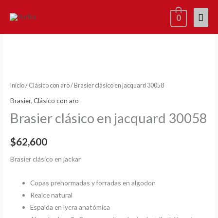
Ir
Men
0
al
contenido
princ
Nuevo
Brasier
clásico
en
jacquard
30058
Inicio
/
Clásico con aro
/ Brasier clásico en jacquard 30058
cantidad
Brasier
,
Clásico con aro
Brasier clásico en jacquard 30058
$
62,600
Brasier clásico en jackar
Copas prehormadas y forradas en algodon
Realce natural
Espalda en lycra anatómica