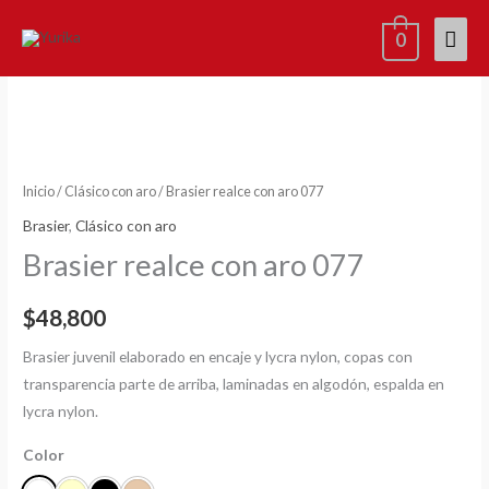
Ir
Men
0
al
contenido
princ
Brasier
realce
con
aro
077
Inicio
/
Clásico con aro
/ Brasier realce con aro 077
cantidad
Brasier
,
Clásico con aro
Brasier realce con aro 077
$
48,800
Brasier juvenil elaborado en encaje y lycra nylon, copas con
transparencia parte de arriba, laminadas en algodón, espalda en
lycra nylon.
Color