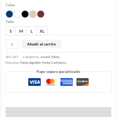
Color
Talla
S
M
L
XL
Añadir al carrito
SKU:
427
Categorías:
Juvenil
,
Panty
Etiquetas:
Panty algodón
,
Panty Cachetero
Pago seguro garantizado
Información adicional