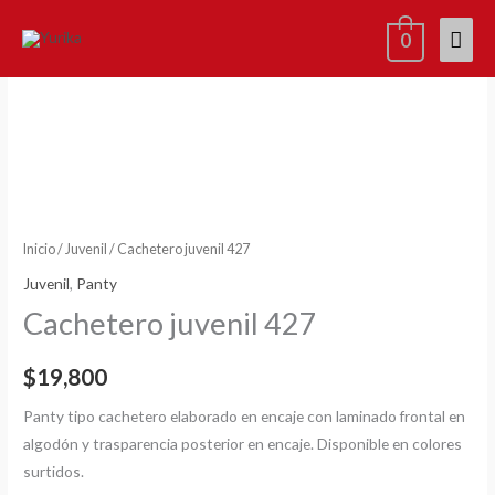
Ir
Men
0
al
contenido
princ
Cachetero
juvenil
427
cantidad
Inicio
/
Juvenil
/ Cachetero juvenil 427
Juvenil
,
Panty
Cachetero juvenil 427
$
19,800
Panty tipo cachetero elaborado en encaje con laminado frontal en
algodón y trasparencia posterior en encaje. Disponible en colores
surtidos.