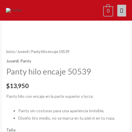
Ir
Men
0
al
contenido
princ
Panty
hilo
encaje
50539
cantidad
Inicio
/
Juvenil
/ Panty hilo encaje 50539
Juvenil
,
Panty
Panty hilo encaje 50539
$
13,950
Panty hilo con encaje en la parte superior y lycra:
Panty sin costuras para una apariencia invisible,
Diseño tiro medio, no se marca en tu piel ni en tu ropa.
Talla