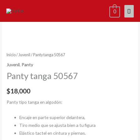
Ir
Men
0
al
contenido
princ
Panty
tanga
50567
cantidad
Inicio
/
Juvenil
/ Panty tanga 50567
Juvenil
,
Panty
Panty tanga 50567
$
18,000
Panty tipo tanga en algodón:
Encaje en parte superior delantera,
Tiro medio que se ajusta bien a tu figura
Elástico tactel en cintura y piernas.