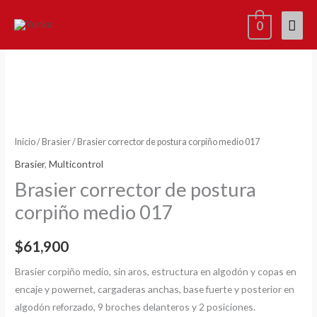
Ir
Men
0
al
contenido
princ
Brasier
corrector
de
postura
corpiño
medio
Inicio
/
Brasier
/ Brasier corrector de postura corpiño medio 017
017
Brasier
,
Multicontrol
cantidad
Brasier corrector de postura
corpiño medio 017
$
61,900
Brasier corpiño medio, sin aros, estructura en algodón y copas en
encaje y powernet, cargaderas anchas, base fuerte y posterior en
algodón reforzado, 9 broches delanteros y 2 posiciones.