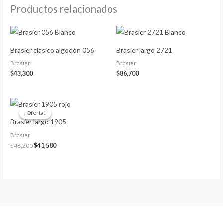
Productos relacionados
Brasier clásico algodón 056
Brasier largo 2721
Brasier
Brasier
$
43,300
$
86,700
El
El
precio
precio
¡Oferta!
¡Oferta!
original
actual
Brasier largo 1905
era:
es:
$46,200.
$41,580.
Brasier
$
46,200
$
41,580