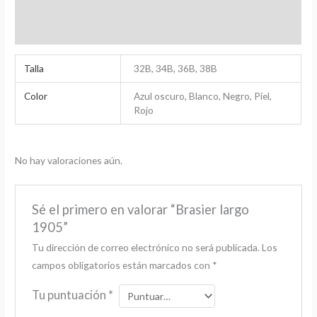
Información adicional
Valoraciones (0)
Talla
32B, 34B, 36B, 38B
Color
Azul oscuro, Blanco, Negro, Piel,
Rojo
No hay valoraciones aún.
Sé el primero en valorar “Brasier largo
1905”
Tu dirección de correo electrónico no será publicada.
Los
campos obligatorios están marcados con
*
Tu puntuación
*