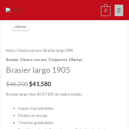
Ir
Men
0
al
contenido
princ
Brasier
El
El
¡Oferta!
largo
precio
precio
1905
cantidad
original
actual
Inicio
/
Clásico con aro
/ Brasier largo 1905
era:
es:
Brasier
,
Clásico con aro
,
Conjuntos
,
Ofertas
$46,200.
$41,580.
Brasier largo 1905
$
46,200
$
41,580
Brasier largo tipo BUSTIER de realce medio:
Copas transpirables,
Diseño en encaje
Tirantes graduables