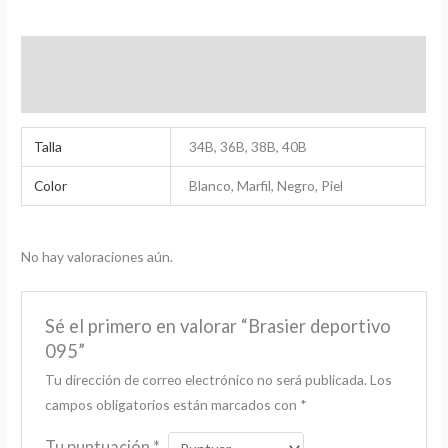
Información adicional
Valoraciones (0)
Talla
34B, 36B, 38B, 40B
Color
Blanco, Marfil, Negro, Piel
No hay valoraciones aún.
Sé el primero en valorar “Brasier deportivo
095”
Tu dirección de correo electrónico no será publicada.
Los
campos obligatorios están marcados con
*
Tu puntuación
*