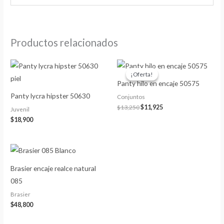
Productos relacionados
El
El
precio
precio
¡Oferta!
¡Oferta!
original
actual
Panty hilo en encaje 50575
era:
es:
$13,250.
$11,925.
Panty lycra hipster 50630
Conjuntos
$
13,250
$
11,925
Juvenil
$
18,900
Brasier encaje realce natural
085
Brasier
$
48,800