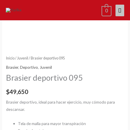
Ir
Men
0
al
contenido
princ
Brasier
deportivo
095
cantidad
Inicio
/
Juvenil
/ Brasier deportivo 095
Brasier
,
Deportivo
,
Juvenil
Brasier deportivo 095
$
49,650
Brasier deportivo, ideal para hacer ejercicio, muy cómodo para
descansar.
Tela de malla para mayor transpiración