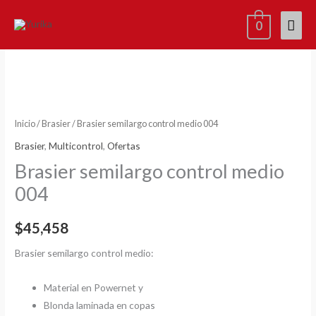
Ir
Men
0
al
contenido
princ
x2=15%
Brasier
semilargo
control
medio
004
Inicio
/
Brasier
/ Brasier semilargo control medio 004
cantidad
Brasier
,
Multicontrol
,
Ofertas
Brasier semilargo control medio
004
$
45,458
Brasier semilargo control medio:
Material en Powernet y
Blonda laminada en copas