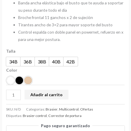
Banda ancha elástica bajo el busto que te ayuda a soportar
su peso durante todo el día
Broche frontal 11 ganchos x 2 de sujeción
Tirantes ancho de 3×2 para mayor soporte del busto
Control espalda con doble panel en powernet, refuerzo en x
para una mejor postura.
Talla
34B
36B
38B
40B
42B
Color
Añadir al carrito
SKU:
N/D
Categorías:
Brasier
,
Multicontrol
,
Ofertas
Etiquetas:
Brasier control
,
Corrector de portura
Pago seguro garantizado