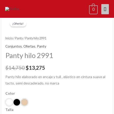
Ir
Men
0
al
contenido
princ
Panty
El
El
¡Oferta!
hilo
precio
precio
2991
cantidad
Inicio
/
Panty
/ Panty hilo 2991
original
actual
Conjuntos
,
Ofertas
,
Panty
era:
es:
Panty hilo 2991
$14,750.
$13,275.
$
14,750
$
13,275
Panty hilo elaborado en encaje y tull , elástico en cintura suave al
tacto, semi descaderado, no marca
Color
Talla