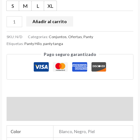
S
M
L
XL
Añadir al carrito
SKU:
N/D
Categorías:
Conjuntos
,
Ofertas
,
Panty
Etiquetas:
Panty Hilo
,
panty tanga
Pago seguro garantizado
Información adicional
Valoraciones (0)
Color
Blanco, Negro, Piel