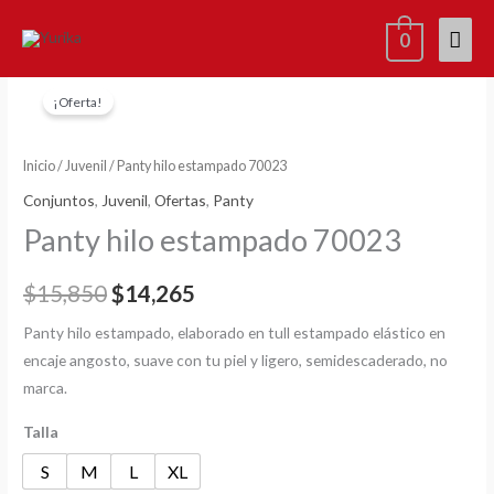
Ir
Men
0
al
contenido
princ
Panty
El
El
¡Oferta!
hilo
precio
precio
estampado
70023
Inicio
/
Juvenil
/ Panty hilo estampado 70023
original
actual
cantidad
Conjuntos
,
Juvenil
,
Ofertas
,
Panty
era:
es:
Panty hilo estampado 70023
$15,850.
$14,265.
$
15,850
$
14,265
Panty hilo estampado, elaborado en tull estampado elástico en
encaje angosto, suave con tu piel y ligero, semidescaderado, no
marca.
Talla
S
M
L
XL