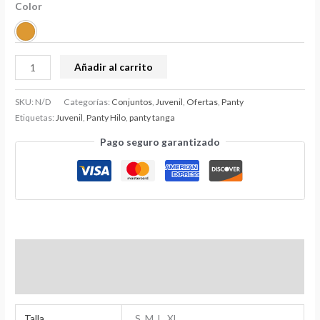
Color
Añadir al carrito
SKU:
N/D
Categorías:
Conjuntos
,
Juvenil
,
Ofertas
,
Panty
Etiquetas:
Juvenil
,
Panty Hilo
,
panty tanga
Pago seguro garantizado
Información adicional
Valoraciones (0)
Talla
S, M, L, XL