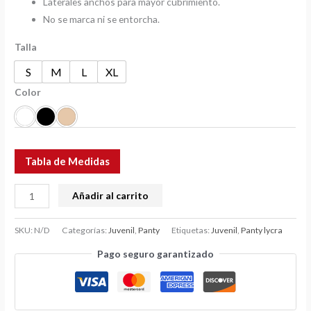
Laterales anchos para mayor cubrimiento.
No se marca ni se entorcha.
Talla
S
M
L
XL
Color
Tabla de Medidas
Añadir al carrito
SKU:
N/D
Categorías:
Juvenil
,
Panty
Etiquetas:
Juvenil
,
Panty lycra
Pago seguro garantizado