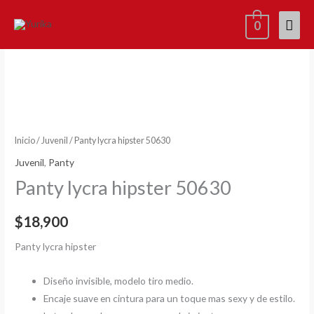
Ir
Men
0
al
contenido
princ
Panty
lycra
hipster
50630
cantidad
Inicio
/
Juvenil
/ Panty lycra hipster 50630
Juvenil
,
Panty
Panty lycra hipster 50630
$
18,900
Panty lycra hipster
Diseño invisible, modelo tiro medio.
Encaje suave en cintura para un toque mas sexy y de estilo.