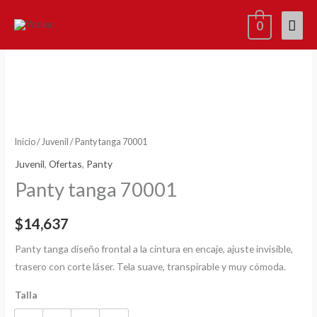
Ir
Men
0
al
contenido
princ
x2=15%
Panty
tanga
70001
cantidad
Inicio
/
Juvenil
/ Panty tanga 70001
Juvenil
,
Ofertas
,
Panty
Panty tanga 70001
$
14,637
Panty tanga diseño frontal a la cintura en encaje, ajuste invisible,
trasero con corte láser. Tela suave, transpirable y muy cómoda.
Talla