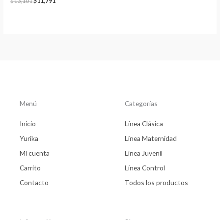
$
13,101
$
11,791
Menú
Categorías
Inicio
Línea Clásica
Yurika
Línea Maternidad
Mi cuenta
Línea Juvenil
Carrito
Línea Control
Contacto
Todos los productos