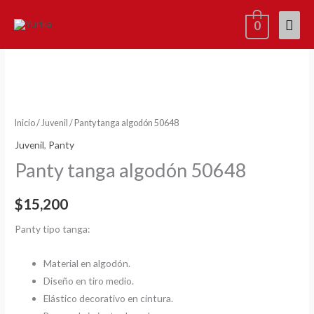
Ir
Men
0
al
contenido
princ
Panty
tanga
algodón
50648
cantidad
Inicio
/
Juvenil
/ Panty tanga algodón 50648
Juvenil
,
Panty
Panty tanga algodón 50648
$
15,200
Panty tipo tanga:
Material en algodón.
Diseño en tiro medio.
Elástico decorativo en cintura.