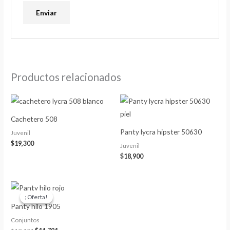
Productos relacionados
Cachetero 508
Panty lycra hipster 50630
Juvenil
$
19,300
Juvenil
$
18,900
El
El
precio
precio
¡Oferta!
¡Oferta!
original
actual
Panty hilo 1905
era:
es:
$13,101.
$11,791.
Conjuntos