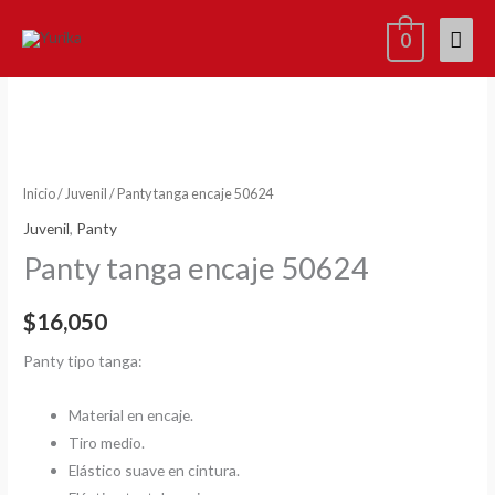
Ir
Men
0
al
contenido
princ
Panty
tanga
encaje
50624
cantidad
Inicio
/
Juvenil
/ Panty tanga encaje 50624
Juvenil
,
Panty
Panty tanga encaje 50624
$
16,050
Panty tipo tanga:
Material en encaje.
Tiro medio.
Elástico suave en cintura.