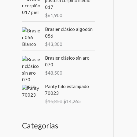
postura corpiño medio
017
m
m
$
61,900
o
o
Brasier clásico algodón
056
$
43,300
Brasier clásico sin aro
070
$
48,500
E
E
Panty hilo estampado
l
l
70023
p
p
$
15,850
$
14,265
r
r
e
e
c
c
i
i
Categorías
o
o