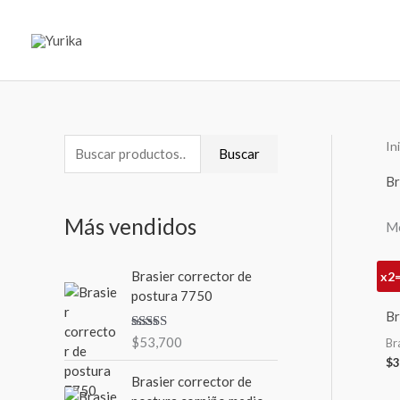
Ir
al
contenido
In
B
P
P
Buscar
u
r
r
Br
s
e
e
Más vendidos
Mo
c
c
c
a
i
i
Brasier corrector de
x2
r
o
o
postura 7750
p
m
m
Br
o
Valorad
$
53,700
í
á
Br
o en
r
$
3
3.00
de
n
x
5
Brasier corrector de
:
i
i