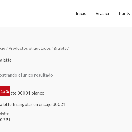
Inicio
Brasier
Panty
icio
/ Productos etiquetados “Bralette”
alette
strando el único resultado
=15%
alette triangular en encaje 30031
alette
0,291