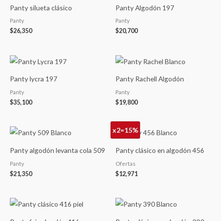
Panty silueta clásico
Panty Algodón 197
Panty
Panty
$
26,350
$
20,700
Panty lycra 197
Panty Rachell Algodón
Panty
Panty
$
35,100
$
19,800
x2=15%
Panty algodón levanta cola 509
Panty clásico en algodón 456
Panty
Ofertas
$
21,350
$
12,971