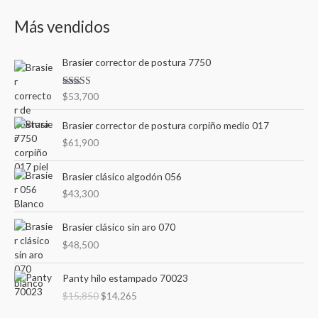
s
e
e
Más vendidos
c
c
c
a
i
i
Brasier corrector de postura 7750
r
o
o
p
m
m
Valorad
$
53,700
o
o en
í
á
3.00
de
r
5
Brasier corrector de postura corpiño medio 017
n
x
:
$
61,900
i
i
m
m
Brasier clásico algodón 056
o
o
$
43,300
Brasier clásico sin aro 070
$
48,500
E
E
Panty hilo estampado 70023
l
l
$
15,850
$
14,265
p
p
r
r