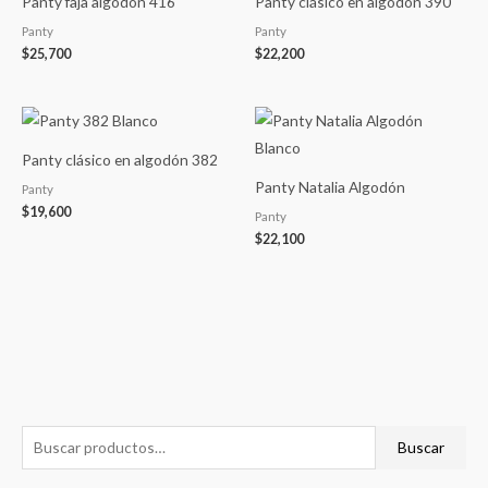
Panty faja algodón 416
Panty clásico en algodón 390
Panty
Panty
$
25,700
$
22,200
Panty clásico en algodón 382
Panty Natalia Algodón
Panty
$
19,600
Panty
$
22,100
B
P
P
Buscar
u
r
r