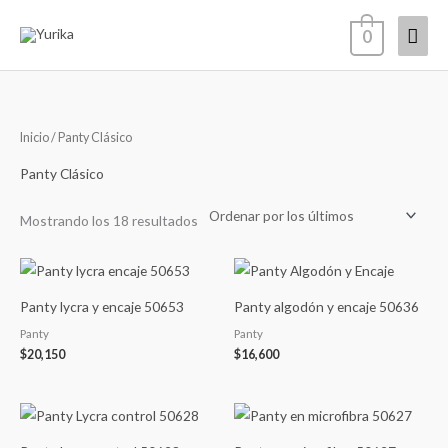
Ir
Men
0
al
contenido
princ
Ordenado
Inicio
/ Panty Clásico
por
los
últimos
Panty Clásico
Mostrando los 18 resultados
Panty lycra y encaje 50653
Panty algodón y encaje 50636
Panty
Panty
$
20,150
$
16,600