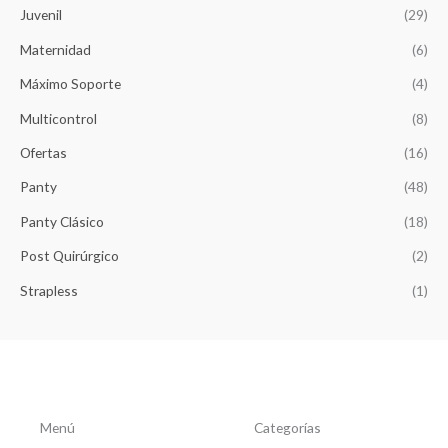
a
1
Juvenil
(29)
:
4
$
,
Maternidad
(6)
1
2
Máximo Soporte
(4)
5
6
,
5
Multicontrol
(8)
8
.
5
Ofertas
(16)
0
.
Panty
(48)
Panty Clásico
(18)
Post Quirúrgico
(2)
Strapless
(1)
Menú
Categorías