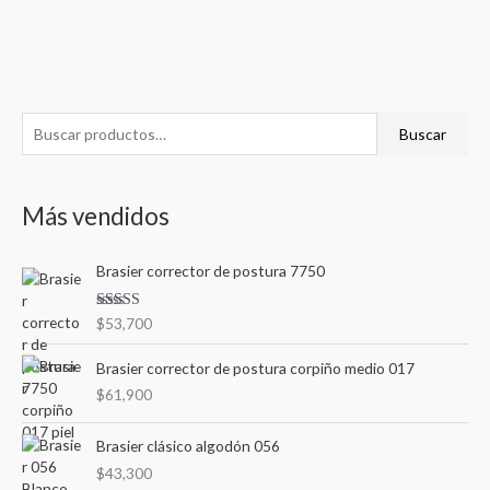
B
Buscar
u
s
Más vendidos
c
a
Brasier corrector de postura 7750
r
p
Valorad
$
53,700
o
o en
3.00
de
r
5
Brasier corrector de postura corpiño medio 017
:
$
61,900
Brasier clásico algodón 056
$
43,300