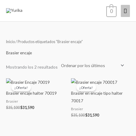
Ir
Men
0
al
contenido
princ
Ordenado
Inicio
/ Productos etiquetados “Brasier encaje”
por
los
últimos
Brasier encaje
Mostrando los 2 resultados
El
El
El
El
precio
precio
precio
precio
¡Oferta!
¡Oferta!
original
actual
original
actual
Brasier encaje halter 70019
Brasier en encaje tipo halter
era:
es:
era:
es:
$35,100.
$31,590.
$35,100.
$31,590.
70017
Brasier
$
35,100
$
31,590
Brasier
$
35,100
$
31,590