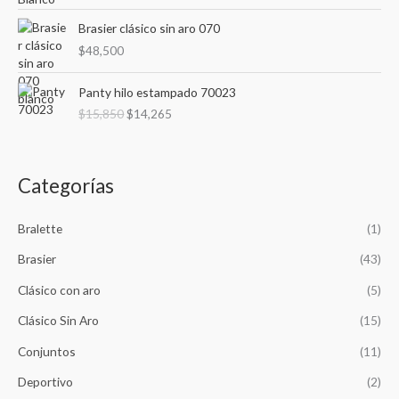
Brasier clásico sin aro 070
$
48,500
E
E
Panty hilo estampado 70023
l
l
$
15,850
$
14,265
p
p
r
r
e
e
c
c
Categorías
i
i
o
o
o
a
Bralette
(1)
r
c
Brasier
(43)
i
t
g
u
Clásico con aro
(5)
i
a
n
l
Clásico Sin Aro
(15)
a
e
Conjuntos
(11)
l
s
e
:
Deportivo
(2)
r
$