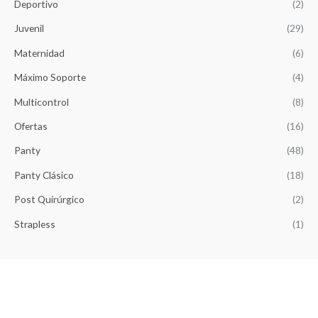
Deportivo
(2)
r
$
a
1
Juvenil
(29)
:
4
$
,
Maternidad
(6)
1
2
Máximo Soporte
(4)
5
6
,
5
Multicontrol
(8)
8
.
5
Ofertas
(16)
0
.
Panty
(48)
Panty Clásico
(18)
Post Quirúrgico
(2)
Strapless
(1)