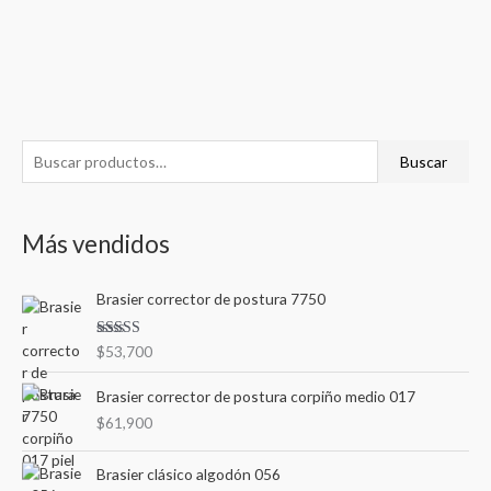
B
Buscar
u
s
Más vendidos
c
a
Brasier corrector de postura 7750
r
p
Valorad
$
53,700
o
o en
3.00
de
r
5
Brasier corrector de postura corpiño medio 017
:
$
61,900
Brasier clásico algodón 056