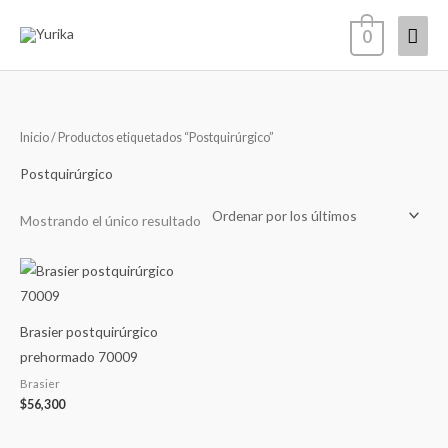
Ir
Men
0
al
contenido
princ
Inicio
/ Productos etiquetados “Postquirúrgico”
Postquirúrgico
Mostrando el único resultado
Brasier postquirúrgico
prehormado 70009
Brasier
$
56,300