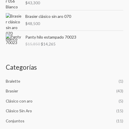
$
43,300
Brasier clásico sin aro 070
$
48,500
E
E
Panty hilo estampado 70023
l
l
$
15,850
$
14,265
p
p
r
r
e
e
c
c
Categorías
i
i
o
o
o
a
Bralette
(1)
r
c
Brasier
(43)
i
t
g
u
Clásico con aro
(5)
i
a
n
l
Clásico Sin Aro
(15)
a
e
Conjuntos
(11)
l
s
e
: