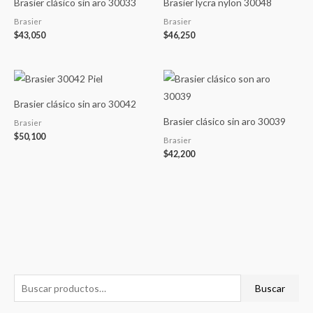
Brasier clásico sin aro 30033
Brasier lycra nylon 30048
Brasier
Brasier
$
43,050
$
46,250
Brasier clásico sin aro 30042
Brasier clásico sin aro 30039
Brasier
$
50,100
Brasier
$
42,200
B
P
P
Buscar
u
r
r