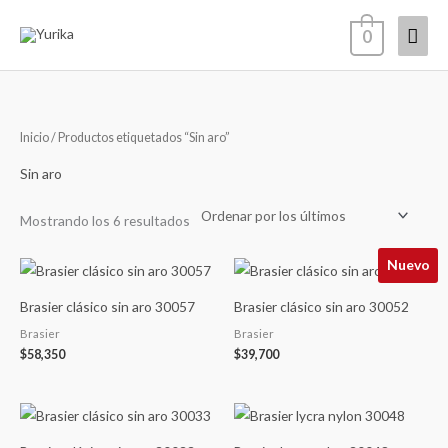
Ir
Men
0
al
contenido
princ
Ordenado
Inicio
/ Productos etiquetados “Sin aro”
por
los
últimos
Sin aro
Mostrando los 6 resultados
Nuevo
Brasier clásico sin aro 30057
Brasier clásico sin aro 30052
Brasier
Brasier
$
58,350
$
39,700