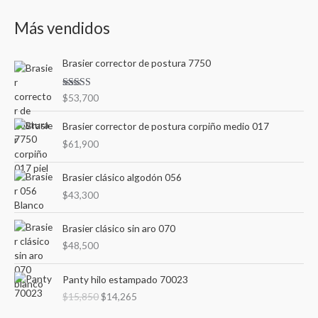
s
e
e
Más vendidos
c
c
c
a
i
i
Brasier corrector de postura 7750
r
o
o
p
m
m
Valorad
$
53,700
o
o en
í
á
3.00
de
r
5
Brasier corrector de postura corpiño medio 017
n
x
:
$
61,900
i
i
m
m
Brasier clásico algodón 056
o
o
$
43,300
Brasier clásico sin aro 070
$
48,500
E
E
Panty hilo estampado 70023
l
l
$
15,850
$
14,265
p
p
r
r