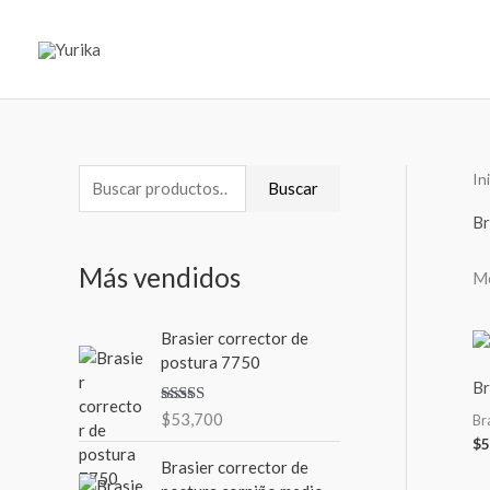
Ir
al
contenido
In
B
P
P
Buscar
u
r
r
Br
s
e
e
Más vendidos
Mo
c
c
c
a
i
i
Brasier corrector de
r
o
o
postura 7750
p
m
m
Br
o
Valorad
$
53,700
í
á
Br
o en
r
$
5
3.00
de
n
x
5
Brasier corrector de
:
i
i