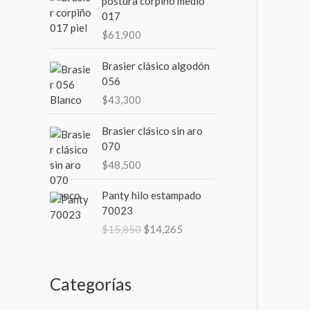
postura corpiño medio
017
m
m
$
61,900
o
o
Brasier clásico algodón
056
$
43,300
Brasier clásico sin aro
070
$
48,500
E
E
Panty hilo estampado
l
l
70023
p
p
$
15,850
$
14,265
r
r
e
e
c
c
i
i
Categorías
o
o