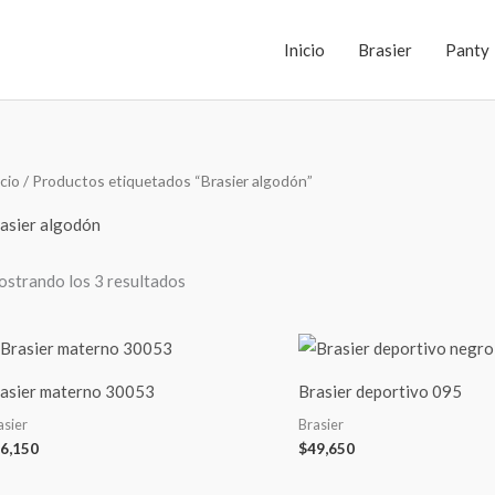
Inicio
Brasier
Panty
Ordenado
icio
/ Productos etiquetados “Brasier algodón”
por
los
últimos
asier algodón
strando los 3 resultados
asier materno 30053
Brasier deportivo 095
asier
Brasier
6,150
$
49,650