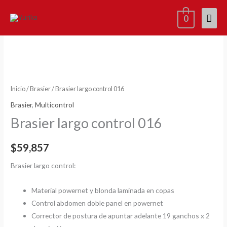
Ir
Men
0
al
contenido
princ
x2=15%
Brasier
largo
control
016
cantidad
Inicio
/
Brasier
/ Brasier largo control 016
Brasier
,
Multicontrol
Brasier largo control 016
$
59,857
Brasier largo control:
Material powernet y blonda laminada en copas
Control abdomen doble panel en powernet
Corrector de postura de apuntar adelante 19 ganchos x 2