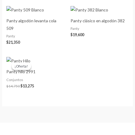
Panty algodón levanta cola
Panty clásico en algodón 382
509
Panty
$
19,600
Panty
$
21,350
El
El
precio
precio
¡Oferta!
¡Oferta!
original
actual
Panty hilo 2991
era:
es:
$14,750.
$13,275.
Conjuntos
$
14,750
$
13,275