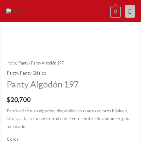
Ir
Men
0
al
contenido
princ
Panty
Algodón
197
cantidad
Inicio
/
Panty
/ Panty Algodón 197
Panty
,
Panty Clásico
Panty Algodón 197
$
20,700
Panty clásico en algodón, disponible en cuatro colores básicos,
silueta alta, refuerzo frontal con efecto control de abdomen, para
uso diario.
Color