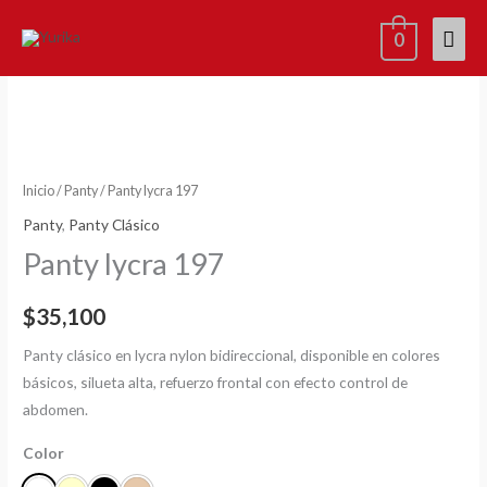
Ir
Men
0
al
contenido
princ
Panty
lycra
197
cantidad
Inicio
/
Panty
/ Panty lycra 197
Panty
,
Panty Clásico
Panty lycra 197
$
35,100
Panty clásico en lycra nylon bidireccional, disponible en colores
básicos, silueta alta, refuerzo frontal con efecto control de
abdomen.
Color