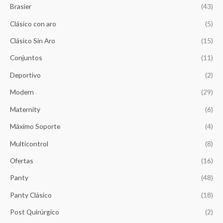
Brasier
(43)
i
c
c
e
Clásico con aro
(5)
e
i
w
s
Clásico Sin Aro
(15)
a
:
Conjuntos
(11)
s
$
:
1
Deportivo
(2)
$
4
1
,
Modern
(29)
5
2
,
6
Maternity
(6)
8
5
Máximo Soporte
(4)
5
.
0
Multicontrol
(8)
.
Ofertas
(16)
Panty
(48)
Panty Clásico
(18)
Post Quirúrgico
(2)