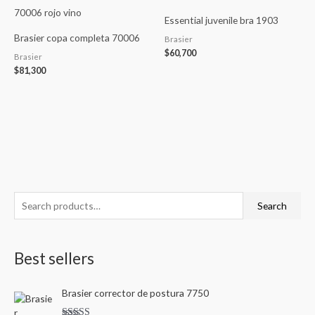
Essential juvenile bra 1903
Brasier copa completa 70006
Brasier
$
60,700
Brasier
$
81,300
S
M
M
Search
e
i
a
a
n
x
Best sellers
r
p
p
c
r
r
Brasier corrector de postura 7750
h
i
i
f