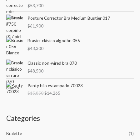
c
c
Rated
$
53,700
o
3.00
e
e
out of
r
5
Posture Corrector Bra Medium Bustier 017
:
$
61,900
Brasier clásico algodón 056
$
43,300
Classic non-wired bra 070
$
48,500
O
C
Panty hilo estampado 70023
r
u
$
15,850
$
14,265
i
r
g
r
i
e
n
n
Categories
a
t
l
p
p
r
Bralette
(1)
r
i