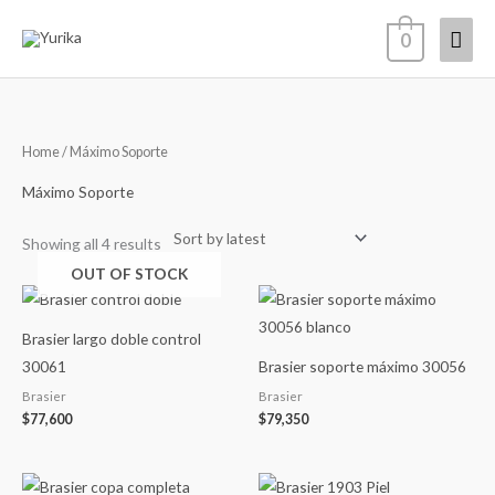
Skip
Mai
0
to
content
Men
Sorted
Home
/ Máximo Soporte
by
latest
Máximo Soporte
Showing all 4 results
OUT OF STOCK
Brasier largo doble control
30061
Brasier soporte máximo 30056
Brasier
Brasier
$
77,600
$
79,350