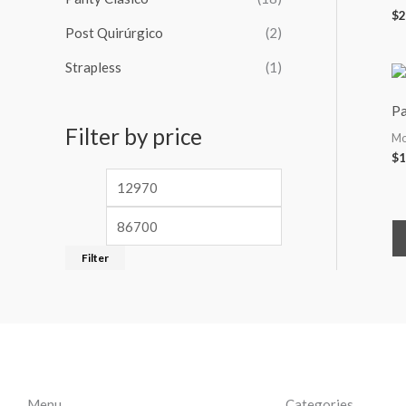
$
2
Post Quirúrgico
(2)
Strapless
(1)
Pa
Filter by price
Mo
$
1
Filter
Menu
Categories