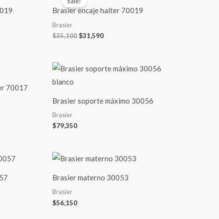
Sale!
was:
is:
0019
Brasier encaje halter 70019
$35,100.
$31,590.
Brasier
$
35,100
$
31,590
ter 70017
Brasier soporte máximo 30056
Brasier
$
79,350
057
Brasier materno 30053
Brasier
$
56,150