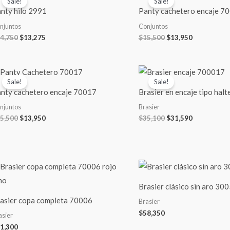
Sale!
Sale!
was:
is:
was:
is:
nty hilo 2991
Panty cachetero encaje 7
$14,750.
$13,275.
$15,500.
$13,950.
njuntos
Conjuntos
4,750
$
13,275
$
15,500
$
13,950
Original
Current
Original
Current
price
price
price
price
Sale!
Sale!
was:
is:
was:
is:
nty cachetero encaje 70017
Brasier en encaje tipo hal
$15,500.
$13,950.
$35,100.
$31,590.
njuntos
Brasier
5,500
$
13,950
$
35,100
$
31,590
Brasier clásico sin aro 30
asier copa completa 70006
Brasier
$
58,350
asier
1,300