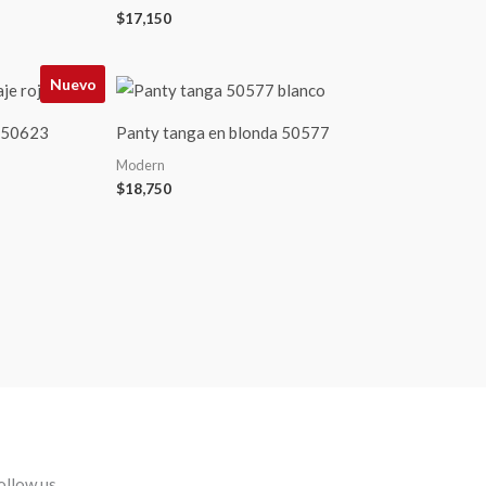
$
17,150
Nuevo
e 50623
Panty tanga en blonda 50577
Modern
$
18,750
ollow us