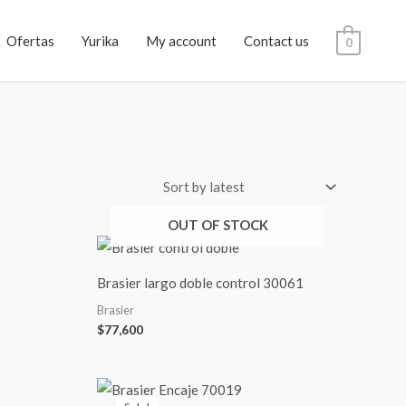
Ofertas
Yurika
My account
Contact us
0
OUT OF STOCK
Brasier largo doble control 30061
Brasier
$
77,600
Original
Current
price
price