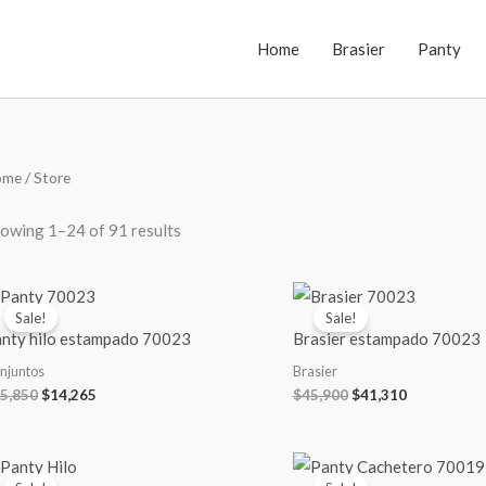
Home
Brasier
Panty
Sorted
ome
/ Store
by
latest
owing 1–24 of 91 results
Original
Current
Original
Current
price
price
price
price
Sale!
Sale!
was:
is:
was:
is:
nty hilo estampado 70023
Brasier estampado 70023
$15,850.
$14,265.
$45,900.
$41,310.
njuntos
Brasier
5,850
$
14,265
$
45,900
$
41,310
Original
Current
Original
Current
price
price
price
price