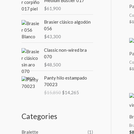
Medium Bustier 017
Pa
$
61,900
Co
Brasier clásico algodón
$
1
056
$
43,300
Classic non-wired bra
Pa
070
Co
$
48,500
$
1
O
C
Panty hilo estampado
r
u
70023
i
r
$
15,850
$
14,265
g
r
i
e
n
n
a
t
Categories
Br
l
p
Br
p
r
Bralette
(1)
$
8