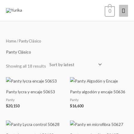
Skip
Mai
0
to
content
Men
Sorted
Home
/ Panty Clásico
by
latest
Panty Clásico
Showing all 18 results
Panty lycra y encaje 50653
Panty algodón y encaje 50636
Panty
Panty
$
20,150
$
16,600