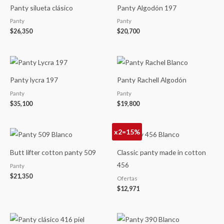
Panty silueta clásico
Panty Algodón 197
Panty
Panty
$
26,350
$
20,700
Panty lycra 197
Panty Rachell Algodón
Panty
Panty
$
35,100
$
19,800
x2=15%
Butt lifter cotton panty 509
Classic panty made in cotton
456
Panty
$
21,350
Ofertas
$
12,971