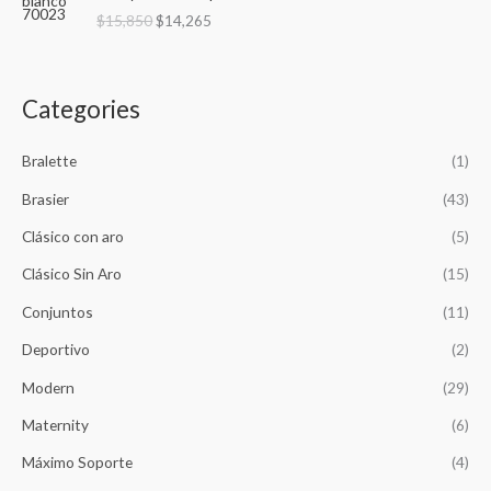
r
u
$
15,850
$
14,265
i
r
g
r
i
e
n
n
Categories
a
t
l
p
p
r
Bralette
(1)
r
i
Brasier
(43)
i
c
c
e
Clásico con aro
(5)
e
i
w
s
Clásico Sin Aro
(15)
a
:
Conjuntos
(11)
s
$
:
1
Deportivo
(2)
$
4
1
,
Modern
(29)
5
2
,
6
Maternity
(6)
8
5
Máximo Soporte
(4)
5
.
0