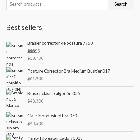
S
M
M
Search
e
i
a
a
n
x
Best sellers
r
p
p
c
r
r
Brasier corrector de postura 7750
h
i
i
f
c
c
Rated
$
53,700
o
3.00
e
e
out of
r
5
Posture Corrector Bra Medium Bustier 017
:
$
61,900
Brasier clásico algodón 056
$
43,300
Classic non-wired bra 070
$
48,500
O
C
Panty hilo estampado 70023