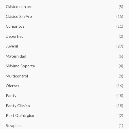
g
u
Clásico con aro
(5)
i
a
n
l
Clásico Sin Aro
(15)
a
e
Conjuntos
(11)
l
s
e
:
Deportivo
(2)
r
$
a
1
Juvenil
(29)
:
4
$
,
Maternidad
(6)
1
2
Máximo Soporte
(4)
5
6
,
5
Multicontrol
(8)
8
.
5
Ofertas
(16)
0
.
Panty
(48)
Panty Clásico
(18)
Post Quirúrgico
(2)
Strapless
(1)