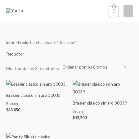
Ir
Men
0
al
contenido
princ
Ordenado
Inicio
/ Productos etiquetados “Reductor”
por
los
últimos
Reductor
Mostrando los 3 resultados
Brasier clásico sin aro 30033
Brasier clásico sin aro 30039
Brasier
$
43,050
Brasier
$
42,200