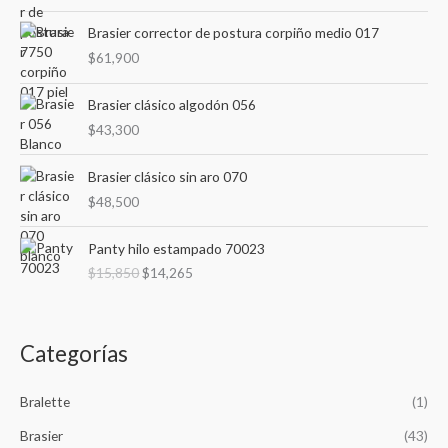
o
o en
í
á
3.00
de
r
5
Brasier corrector de postura corpiño medio 017
n
x
:
$
61,900
i
i
m
m
Brasier clásico algodón 056
o
o
$
43,300
Brasier clásico sin aro 070
$
48,500
E
E
Panty hilo estampado 70023
l
l
$
15,850
$
14,265
p
p
r
r
e
e
c
c
Categorías
i
i
o
o
o
a
Bralette
(1)
r
c
Brasier
(43)
i
t