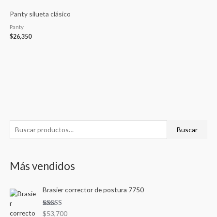
Panty silueta clásico
Panty
$
26,350
B
P
P
Buscar
u
r
r
s
e
e
Más vendidos
c
c
c
a
i
i
Brasier corrector de postura 7750
r
o
o
p
m
m
Valorad
$
53,700