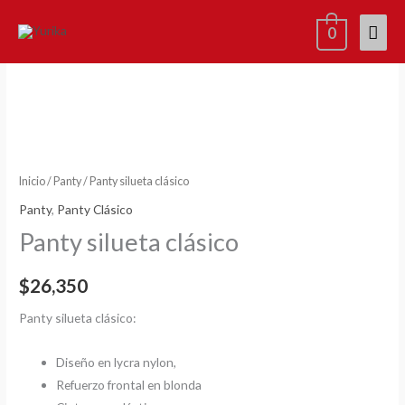
Ir
Men
0
al
contenido
princ
Panty
silueta
clásico
cantidad
Inicio
/
Panty
/ Panty silueta clásico
Panty
,
Panty Clásico
Panty silueta clásico
$
26,350
Panty silueta clásico:
Diseño en lycra nylon,
Refuerzo frontal en blonda